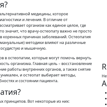
я?
 альтернативной медицины, которое
агностики и лечения. В отличие от
ссматривает организм как единое целое, где
то значит, что врачу-остеопату важно не просто
 в коренных причинах заболеваний. Остеопатия
ь, мануальные) методики влияют на различные
сосудистую и мышечную.
ов в остеопатии, которые могут помочь вернуть
ость организма. Главная цель – восстановление
R
ие работы внутренних органов, а также снятие
уникален, и остеопат выбирает методы,
Не
ностях и состоянии пациента.
A
патия?
х принципов. Вот некоторые из них: