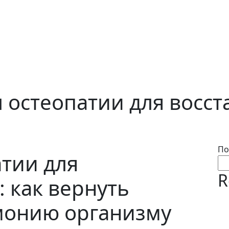
остеопатии для восст
По
тии для
R
 как вернуть
монию организму