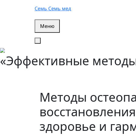
Перейти
Семь Семь мед
к
содержимому
Меню
«Эффективные методы 
Методы остеопа
восстановления:
здоровье и гар