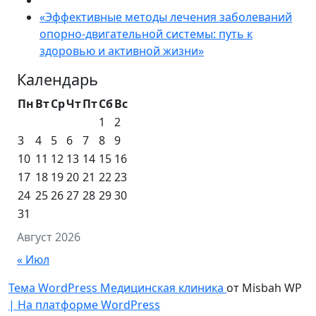
«Эффективные методы лечения заболеваний
опорно-двигательной системы: путь к
здоровью и активной жизни»
Календарь
Пн
Вт
Ср
Чт
Пт
Сб
Вс
1
2
3
4
5
6
7
8
9
10
11
12
13
14
15
16
17
18
19
20
21
22
23
24
25
26
27
28
29
30
31
Август 2026
« Июл
Тема WordPress Медицинская клиника
от Misbah WP
| На платформе WordPress