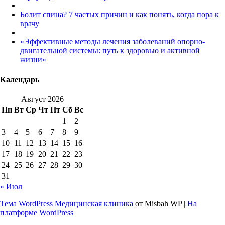
Болит спина? 7 частых причин и как понять, когда пора к
врачу
«Эффективные методы лечения заболеваний опорно-
двигательной системы: путь к здоровью и активной
жизни»
Календарь
Август 2026
Пн
Вт
Ср
Чт
Пт
Сб
Вс
1
2
3
4
5
6
7
8
9
10
11
12
13
14
15
16
17
18
19
20
21
22
23
24
25
26
27
28
29
30
31
« Июл
Тема WordPress Медицинская клиника
от Misbah WP
| На
платформе WordPress