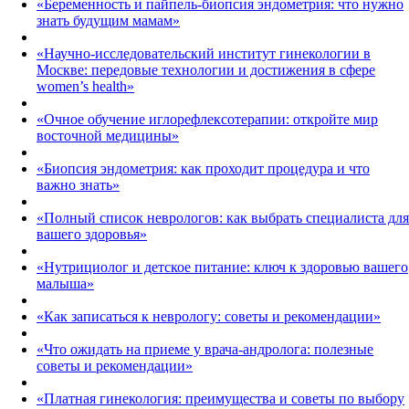
«Беременность и пайпель-биопсия эндометрия: что нужно
знать будущим мамам»
«Научно-исследовательский институт гинекологии в
Москве: передовые технологии и достижения в сфере
women’s health»
«Очное обучение иглорефлексотерапии: откройте мир
восточной медицины»
«Биопсия эндометрия: как проходит процедура и что
важно знать»
«Полный список неврологов: как выбрать специалиста для
вашего здоровья»
«Нутрициолог и детское питание: ключ к здоровью вашего
малыша»
«Как записаться к неврологу: советы и рекомендации»
«Что ожидать на приеме у врача-андролога: полезные
советы и рекомендации»
«Платная гинекология: преимущества и советы по выбору