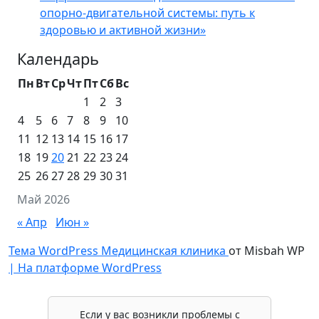
опорно-двигательной системы: путь к
здоровью и активной жизни»
Календарь
Пн
Вт
Ср
Чт
Пт
Сб
Вс
1
2
3
4
5
6
7
8
9
10
11
12
13
14
15
16
17
18
19
20
21
22
23
24
25
26
27
28
29
30
31
Май 2026
« Апр
Июн »
Тема WordPress Медицинская клиника
от Misbah WP
| На платформе WordPress
Если у вас возникли проблемы с