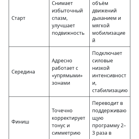
Снимает
объём
избыточный
движений
Старт
спазм,
дыханием и
улучшает
мягкой
подвижность
мобилизацие
й
Подключает
Адресно
силовые
работает с
низкой
Середина
«упрямыми»
интенсивност
зонами
и,
стабилизацию
Переводит в
Точечно
поддерживаю
корректирует
щую
Финиш
тонус и
программу 2–
симметрию
3 раза в