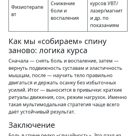
Снижение
курсов УВТ/
Физиотерапе
боли и
лазер/магнит
вт
воспаления
и др. по
показаниям
Как мы «собираем» спину
заново: логика курса
Сначала — снять боль и воспаление, затем —
вернуть подвижность суставам и эластичность
мышцам, после — научить тело правильно
двигаться и держать осанку без избыточных
усилий. Итог — выносится в привычки: краткие
ритуалы движения, сон, режим нагрузок. Именно
такая мультимодальная стратегия чаще всего
даёт устойчивый результат.
Заключение
Боль в спине редко «случайность». Это пазл из