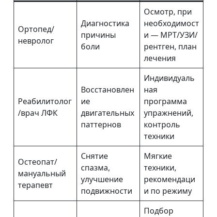
Осмотр, при
Диагностика
необходимост
Ортопед/
причины
и — МРТ/УЗИ/
невролог
боли
рентген, план
лечения
Индивидуаль
Восстановлен
ная
Реабилитолог
ие
программа
/врач ЛФК
двигательных
упражнений,
паттернов
контроль
техники
Снятие
Мягкие
Остеопат/
спазма,
техники,
мануальный
улучшение
рекомендаци
терапевт
подвижности
и по режиму
Подбор