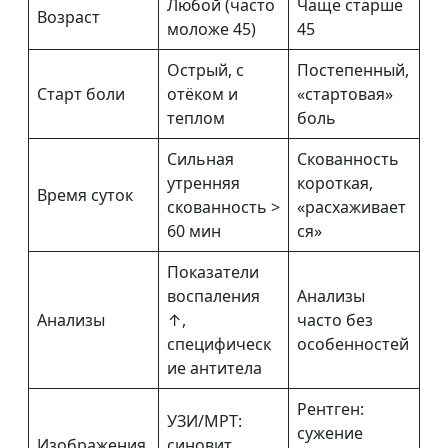
Любой (часто
Чаще старше
Возраст
моложе 45)
45
Острый, с
Постепенный,
Старт боли
отёком и
«стартовая»
теплом
боль
Сильная
Скованность
утренняя
короткая,
Время суток
скованность >
«расхаживает
60 мин
ся»
Показатели
воспаления
Анализы
Анализы
↑,
часто без
специфическ
особенностей
ие антитела
Рентген:
УЗИ/МРТ:
сужение
Изображения
синовит,