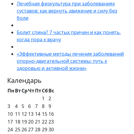
Лечебная физкультура при заболеваниях
суставов: как вернуть движение и силу без
боли
Болит спина? 7 частых причин и как понять,
когда пора к врачу
«Эффективные методы лечения заболеваний
опорно-двигательной системы: путь к
здоровью и активной жизни»
Календарь
Пн
Вт
Ср
Чт
Пт
Сб
Вс
1
2
3
4
5
6
7
8
9
10
11
12
13
14
15
16
17
18
19
20
21
22
23
24
25
26
27
28
29
30