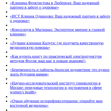
«Клиника Феоктистова в Люберцах: Ваш надежный
партнер в заботе о здоровье»
«ИСТ Клиник Одинцово: Ваш надежный партнер в заботе
о здоровье»
«Консилиум в Мытищах: Экспертное мнение в глазной
клинике»
«Лучшие клиники Калуги: где получить качественную
медицинскую помощь»
«Как купить книгу по практической электропунктуре
методом Фолля: ваш шаг к новым знаниям!»
«Беременность и пайпель-биопсия эндометрия: что нужно
знать будущим мамам»
«Научно-исследовательский институт гинекологии в
Москве: передовые технологии и достижения в сфере
women’s health»
«Очное обучение иглорефлексотерапии: откройте мир
восточной медицины»