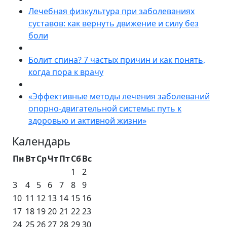
Лечебная физкультура при заболеваниях
суставов: как вернуть движение и силу без
боли
Болит спина? 7 частых причин и как понять,
когда пора к врачу
«Эффективные методы лечения заболеваний
опорно-двигательной системы: путь к
здоровью и активной жизни»
Календарь
Пн
Вт
Ср
Чт
Пт
Сб
Вс
1
2
3
4
5
6
7
8
9
10
11
12
13
14
15
16
17
18
19
20
21
22
23
24
25
26
27
28
29
30